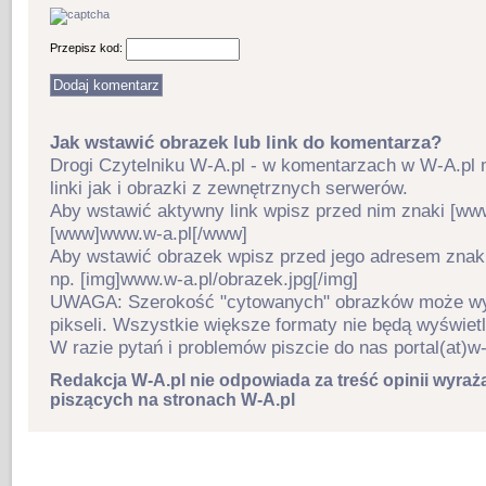
Przepisz kod:
Jak wstawić obrazek lub link do komentarza?
Drogi Czytelniku W-A.pl - w komentarzach w W-A.pl
linki jak i obrazki z zewnętrznych serwerów.
Aby wstawić aktywny link wpisz przed nim znaki [www
[www]www.w-a.pl[/www]
Aby wstawić obrazek wpisz przed jego adresem znaki 
np. [img]www.w-a.pl/obrazek.jpg[/img]
UWAGA: Szerokość "cytowanych" obrazków może wy
pikseli. Wszystkie większe formaty nie będą wyświet
W razie pytań i problemów piszcie do nas portal(at)w-
Redakcja W-A.pl nie odpowiada za treść opinii wyraż
piszących na stronach W-A.pl