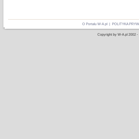
O Portalu W-A.pl
|
POLITYKA PRY
Copyright by W-A.pl 2002 