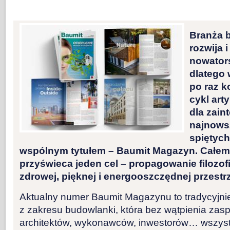
Branża 
rozwija 
nowators
dlatego 
po raz k
cykl ar
dla zai
najnows
spiętyc
wspólnym tytułem – Baumit Magazyn. Całem
przyświeca jeden cel – propagowanie filozof
zdrowej, pięknej i energooszczędnej przestrz
Aktualny numer Baumit Magazynu to tradycyjnie
z zakresu budowlanki, która bez wątpienia zasp
architektów, wykonawców, inwestorów… wszystki