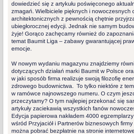
dowiedzieć się z artykułu poświęconego aktualne
zmagań. Wielbiciele pięknych i nowoczesnych 
architektonicznych z pewnością chętnie przyjrz
ubiegłorocznej edycji. Jednak nie samym budo
żyje! Gorąco zachęcamy również do zapoznania
temat Baumit Liga – zabawy gwarantującej pra
emocje.
W nowym wydaniu magazynu znajdziemy równie
dotyczących działań marki Baumit w Polsce oraz 
w jaki sposób firma realizuje swoją filozofię e
zdrowego budownictwa. To tylko niektóre z tem
w ramówce najnowszego numeru. O czym jesz
przeczytamy? O tym najlepiej przekonać się 
artykuły zaciekawią wszystkich fanów nowocz
Edycja papierowa nakładem 4000 egzemplarzy 
wśród Przyjaciół i Partnerów biznesowych firmy
można pobrać bezpłatnie na stronie internetow