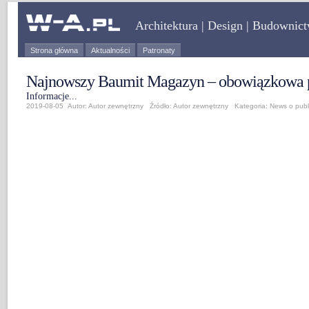
Architektura | Design | Budownic
Strona główna
Aktualności
Patronaty
Najnowszy Baumit Magazyn – obowiązkowa p
Informacje...
2019-08-05 Autor: Autor zewnętrzny Źródło:
Autor zewnętrzny
Kategoria:
News o publ